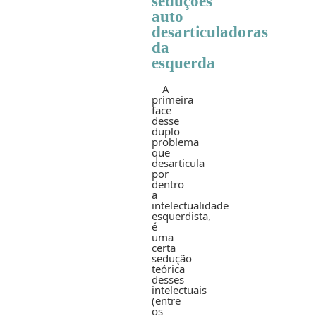
seduções
auto
desarticuladoras
da
esquerda
A
primeira
face
desse
duplo
problema
que
desarticula
por
dentro
a
intelectualidade
esquerdista,
é
uma
certa
sedução
teórica
desses
intelectuais
(entre
os