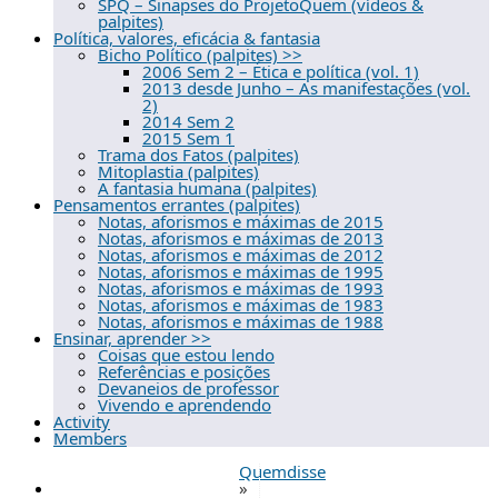
SPQ – Sinapses do ProjetoQuem (vídeos &
palpites)
Política, valores, eficácia & fantasia
Bicho Político (palpites) >>
2006 Sem 2 – Ética e política (vol. 1)
2013 desde Junho – As manifestações (vol.
2)
2014 Sem 2
2015 Sem 1
Trama dos Fatos (palpites)
Mitoplastia (palpites)
A fantasia humana (palpites)
Pensamentos errantes (palpites)
Notas, aforismos e máximas de 2015
Notas, aforismos e máximas de 2013
Notas, aforismos e máximas de 2012
Notas, aforismos e máximas de 1995
Notas, aforismos e máximas de 1993
Notas, aforismos e máximas de 1983
Notas, aforismos e máximas de 1988
Ensinar, aprender >>
Coisas que estou lendo
Referências e posições
Devaneios de professor
Vivendo e aprendendo
Activity
Members
Quemdisse
»