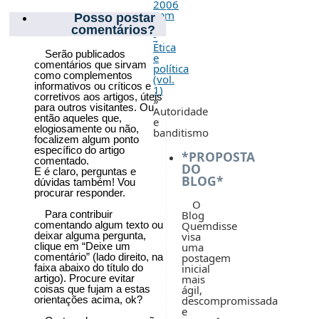
2006
Sem
Posso postar
2
comentários?
-
Ética
Serão publicados
e
comentários que sirvam
política
como complementos
(vol.
informativos ou críticos e
1)
corretivos aos artigos, úteis
»
para outros visitantes. Ou
Autoridade
então aqueles que,
e
elogiosamente ou não,
banditismo
focalizem algum ponto
específico do artigo
*PROPOSTA
comentado.
DO
E é claro, perguntas e
BLOG*
dúvidas também! Vou
procurar responder.
O
Para contribuir
Blog
comentando algum texto ou
Quemdisse
deixar alguma pergunta,
visa
clique em “Deixe um
uma
comentário” (lado direito, na
postagem
faixa abaixo do título do
inicial
artigo). Procure evitar
mais
coisas que fujam a estas
ágil,
orientações acima, ok?
descompromissada
e