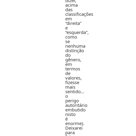
dizer,
acima
das
classificações
em
“direita”
e
“esquerda”,
como
se
nenhuma
distinção
do
gênero,
em
termos
de
valores,
fizesse
mais
sentido…
o
perigo
autoritário
embutido
nisto
é
enorme).
Deixarei
para