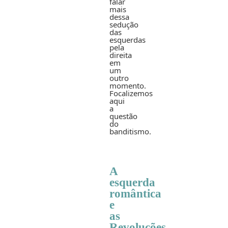
falar
mais
dessa
sedução
das
esquerdas
pela
direita
em
um
outro
momento.
Focalizemos
aqui
a
questão
do
banditismo.
A
esquerda
romântica
e
as
Revoluções