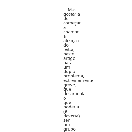
Mas
gostaria
de
começar
a
chamar
a
atenção
do
leitor,
neste
artigo,
para
um
duplo
problema,
extremamente
grave,
que
desarticula
o
que
poderia
(e
deveria)
ser
um
grupo