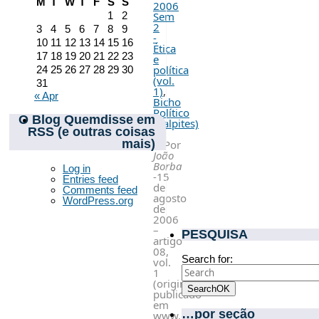
M
T
W
T
F
S
S
2006
Sem
1
2
2
3
4
5
6
7
8
9
-
10
11
12
13
14
15
16
Ética
17
18
19
20
21
22
23
e
política
24
25
26
27
28
29
30
(vol.
31
1)
,
« Apr
Bicho
Político
O Blog Quemdisse em
(palpites)
RSS (e outras coisas
mais)
Por
João
Borba
Log in
-15
Entries feed
de
Comments feed
agosto
WordPress.org
de
2006
–
PESQUISA
artigo
08,
Search for:
vol.
1
(originalmente
Search
OK
publicado
em
…por seção
www.eleicao.info)