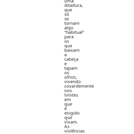
uma
ditadura,
que
só
se
tornam
algo
“habitual”
para
os
que
baixam
a
cabeça
e
tapam
os
olhos,
vivendo
covardemente
nos
limites
em
que
é
exigido
que
vivam.
As
violências