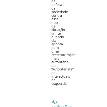
de
defesa
da
sociedade
contra
esse
tipo
de
situação-
limite,
quando
ela
aponta
para
uma
reestruturação
mais
autoritária,
ou
“autoritarista”:
os
intelectuais
de
esquerda.
As