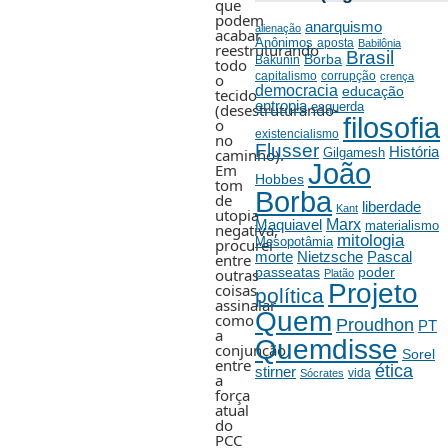
que
podem
anarquismo
alienação
acabar
Anônimos
aposta
Babilônia
reestruturando
Brasil
Borba
Bakunin
todo
capitalismo
corrupção
crença
o
democracia
educação
tecido
entropia
esquerda
(desestruturando-
filosofia
o
existencialismo
no
Flusser
História
Gilgamesh
caminho).
João
Em
Hobbes
tom
Borba
de
liberdade
Kant
utopia
Marx
Maquiavel
materialismo
negativa,
mitologia
Mesopotâmia
procurei
morte
Nietzsche
Pascal
entre
passeatas
poder
outras
Platão
Projeto
coisas
política
assinalar
Quem
como
Proudhon
PT
a
Quemdisse
conjunção
Sorel
entre
ética
stirner
vida
Sócrates
a
força
atual
do
PCC