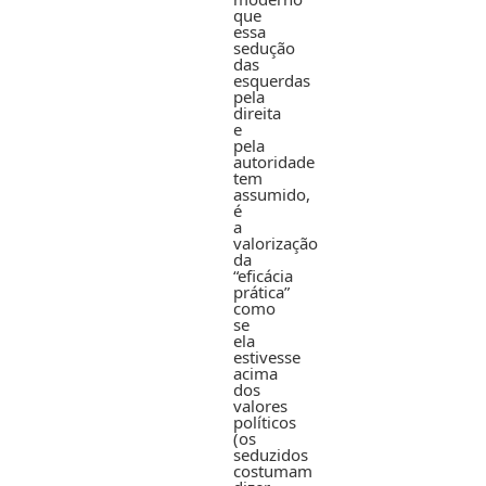
que
essa
sedução
das
esquerdas
pela
direita
e
pela
autoridade
tem
assumido,
é
a
valorização
da
“eficácia
prática”
como
se
ela
estivesse
acima
dos
valores
políticos
(os
seduzidos
costumam