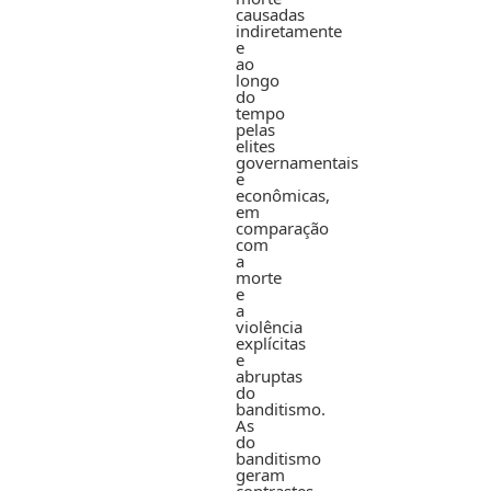
causadas
indiretamente
e
ao
longo
do
tempo
pelas
elites
governamentais
e
econômicas,
em
comparação
com
a
morte
e
a
violência
explícitas
e
abruptas
do
banditismo.
As
do
banditismo
geram
contrastes