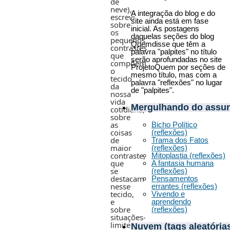
de
neve),
A integraçõa do blog e do
escrevi
site ainda está em fase
sobre
inicial. As postagens
os
daquelas seções do blog
pequenos
Quemdisse que têm a
contrastes
palavra "palpites" no título
que
serão aprofundadas no site
compõem
ProjetoQuem por seções de
o
mesmo título, mas com a
tecido
palavra "reflexões" no lugar
da
de "palpites".
nossa
vida
Mergulhando do assu
cotidiana,
sobre
as
Bicho Político
coisas
(reflexões)
de
Trama dos Fatos
maior
(reflexões)
contraste,
Mitoplastia (reflexões)
que
A fantasia humana
se
(reflexões)
destacam
Pensamentos
nesse
errantes (reflexões)
tecido,
Vivendo e
e
aprendendo
sobre
(reflexões)
situações-
limite
Nuvem (tags aleatória