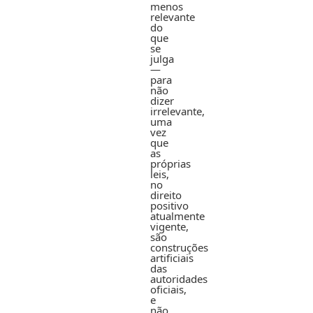
menos
relevante
do
que
se
julga
—
para
não
dizer
irrelevante,
uma
vez
que
as
próprias
leis,
no
direito
positivo
atualmente
vigente,
são
construções
artificiais
das
autoridades
oficiais,
e
não