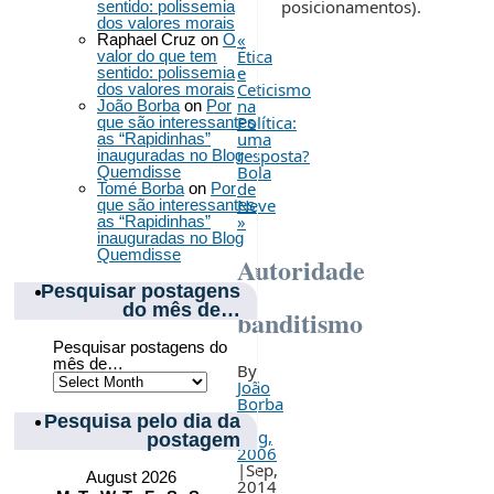
posicionamentos).
sentido: polissemia
dos valores morais
«
Raphael Cruz
on
O
Ética
valor do que tem
e
sentido: polissemia
Ceticismo
dos valores morais
na
João Borba
on
Por
Política:
que são interessantes
uma
as “Rapidinhas”
resposta?
inauguradas no Blog
Bola
Quemdisse
de
Tomé Borba
on
Por
Neve
que são interessantes
»
as “Rapidinhas”
inauguradas no Blog
Quemdisse
Autoridade
e
Pesquisar postagens
do mês de…
banditismo
Pesquisar postagens do
mês de…
By
João
Borba
|
Pesquisa pelo dia da
Aug,
postagem
2006
|
Sep,
August 2026
2014