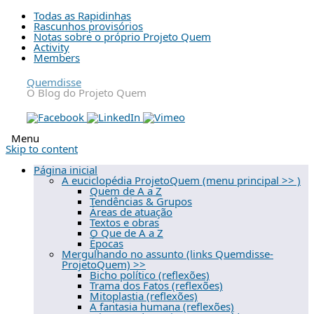
Todas as Rapidinhas
Rascunhos provisórios
Notas sobre o próprio Projeto Quem
Activity
Members
Quemdisse
O Blog do Projeto Quem
Menu
Skip to content
Página inicial
A euciclopédia ProjetoQuem (menu principal >> )
Quem de A a Z
Tendências & Grupos
Áreas de atuação
Textos e obras
O Que de A a Z
Épocas
Mergulhando no assunto (links Quemdisse-
ProjetoQuem) >>
Bicho político (reflexões)
Trama dos Fatos (reflexões)
Mitoplastia (reflexões)
A fantasia humana (reflexões)