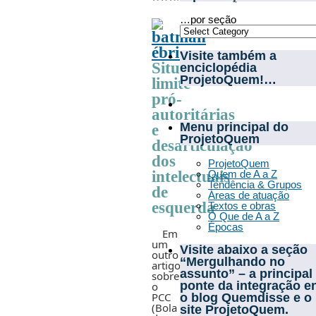
…por seção
Visite também a
Situações-
enciclopédia
ProjetoQuem!…
limite
pró-
autoritárias
Menu principal do
e
ProjetoQuem
desarticulação
dos
ProjetoQuem
intelectuais
Quem de A a Z
Tendência & Grupos
de
Áreas de atuação
esquerda
Textos e obras
O Que de A a Z
Épocas
Em
um
Visite abaixo a seção
outro
“Mergulhando no
artigo
assunto” – a principal
sobre
ponte da integração e
o
PCC
o blog Quemdisse e o
(Bola
site ProjetoQuem.