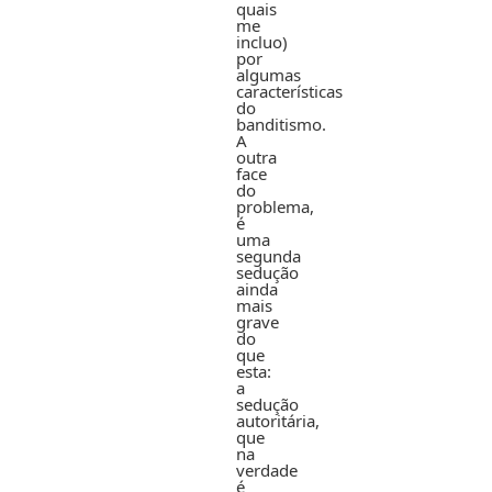
quais
me
incluo)
por
algumas
características
do
banditismo.
A
outra
face
do
problema,
é
uma
segunda
sedução
ainda
mais
grave
do
que
esta:
a
sedução
autoritária,
que
na
verdade
é