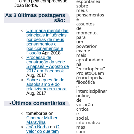
Grato pela compreensão.
espontânea
João Borba.
sobre
meus
pensamentos
As 3 últimas postagens
e
são:
assuntos
de
Um mapa mental das
momento,
principais influências
para
por detrás de meus
um
pensamentos e
powterior
posicionamentos e
exame
filosofia
Apr, 2018
mais
Processo de
aprofundado
construção da série
na
Sinapses – Agosto de
“euciclopédia”
2017 em Facebook
ProjetoQuem
Aug, 2017
(enciclopédia
Sobre a questão do
filosófica
absolutismo e do
e
relativismo em moral
interdisciplinar
Aug, 2017
online,
de
Últimos comentários
vocação
crítica
e
tomeborba
on
social,
Cinema: Mulher
informativa
Maravilha
mas
João Borba
on
O
com
valor do que tem