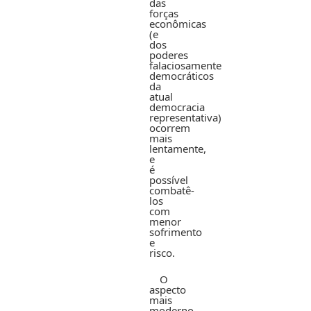
das
forças
econômicas
(e
dos
poderes
falaciosamente
democráticos
da
atual
democracia
representativa)
ocorrem
mais
lentamente,
e
é
possível
combatê-
los
com
menor
sofrimento
e
risco.
O
aspecto
mais
moderno