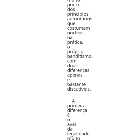
pouco
dos
princípios
autoritários
que
costumam
nortear,
na
prática,
o
próprio
banditismo,
com
duas
diferenças
apenas,
e
bastante
discutíveis.
A
primeira
diferença
é
o
aval
da
legalidade,
muito