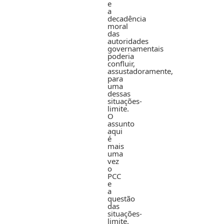
e
a
decadência
moral
das
autoridades
governamentais
poderia
confluir,
assustadoramente,
para
uma
dessas
situações-
limite.
O
assunto
aqui
é
mais
uma
vez
o
PCC
e
a
questão
das
situações-
limite.