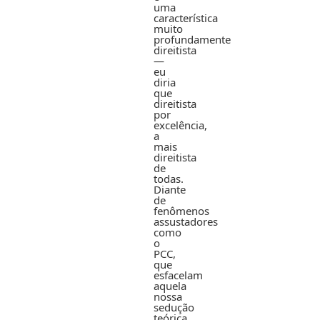
uma
característica
muito
profundamente
direitista
—
eu
diria
que
direitista
por
excelência,
a
mais
direitista
de
todas.
Diante
de
fenômenos
assustadores
como
o
PCC,
que
esfacelam
aquela
nossa
sedução
teórica